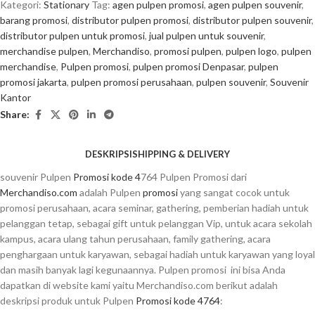
Kategori:
Stationary
Tag:
agen pulpen promosi
,
agen pulpen souvenir
,
barang promosi
,
distributor pulpen promosi
,
distributor pulpen souvenir
,
distributor pulpen untuk promosi
,
jual pulpen untuk souvenir
,
merchandise pulpen
,
Merchandiso
,
promosi pulpen
,
pulpen logo
,
pulpen
merchandise
,
Pulpen promosi
,
pulpen promosi Denpasar
,
pulpen
promosi jakarta
,
pulpen promosi perusahaan
,
pulpen souvenir
,
Souvenir
Kantor
Share:
DESKRIPSI
SHIPPING & DELIVERY
souvenir Pulpen
Promosi kode 4
764 Pulpen Promosi dari
Merchandiso.com
adalah Pulpen
promosi
yang sangat cocok untuk
promosi perusahaan, acara seminar, gathering, pemberian hadiah untuk
pelanggan tetap, sebagai gift untuk pelanggan Vip, untuk acara sekolah
kampus, acara ulang tahun perusahaan, family gathering, acara
penghargaan untuk karyawan, sebagai hadiah untuk karyawan yang loyal
dan masih banyak lagi kegunaannya. Pulpen promosi ini bisa Anda
dapatkan di website kami yaitu Merchandiso.com berikut adalah
deskripsi produk untuk Pulpen
Promosi kode 4764
: