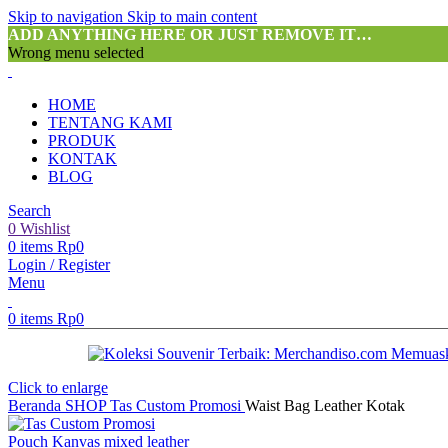
Skip to navigation
Skip to main content
ADD ANYTHING HERE OR JUST REMOVE IT…
Wrong menu selected
HOME
TENTANG KAMI
PRODUK
KONTAK
BLOG
Search
0
Wishlist
0
items
Rp
0
Login / Register
Menu
0
items
Rp
0
Click to enlarge
Beranda
SHOP
Tas Custom Promosi
Waist Bag Leather Kotak
Pouch Kanvas mixed leather