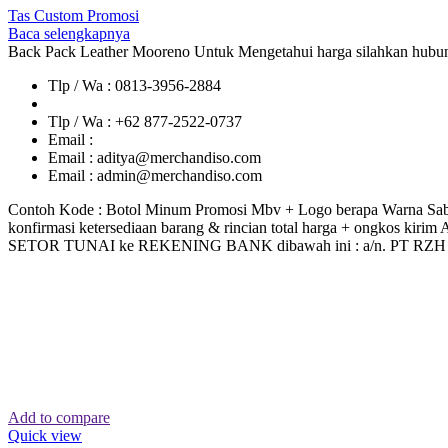
Tas Custom Promosi
Baca selengkapnya
Back Pack Leather Mooreno
Untuk Mengetahui harga silahkan hubun
Tlp / Wa : 0813-3956-2884
Tlp / Wa : +62 877-2522-0737
Email :
Email : aditya@merchandiso.com
Email : admin@merchandiso.com
Contoh Kode : Botol Minum Promosi Mbv + Logo berapa Warna Sab
konfirmasi ketersediaan barang & rincian total harga + ongkos kiri
SETOR TUNAI ke REKENING BANK dibawah ini : a/n. PT RZH Kre
Add to compare
Quick view