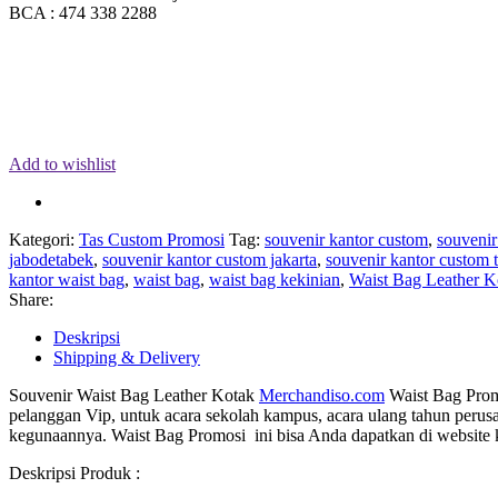
BCA : 474 338 2288
Add to wishlist
Kategori:
Tas Custom Promosi
Tag:
souvenir kantor custom
,
souvenir
jabodetabek
,
souvenir kantor custom jakarta
,
souvenir kantor custom 
kantor waist bag
,
waist bag
,
waist bag kekinian
,
Waist Bag Leather K
Share:
Deskripsi
Shipping & Delivery
Souvenir
Waist Bag Leather Kotak
Merchandiso.com
Waist Bag Promo
pelanggan Vip, untuk acara sekolah kampus, acara ulang tahun perus
kegunaannya. Waist Bag Promosi ini bisa Anda dapatkan di website 
Deskripsi Produk :