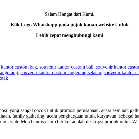
Salam Hangat dari Kami,
Klik Logo Whatshapp pada pojok kanan website Untuk
Lebih cepat menghubungi kami
 kantor custom bag
,
souvenir kantor custom bali
,
souvenir kantor custo
tangerang
,
souvenir kantor custom tangerang selatan
,
souvenir kantor c
otak
si yang sangat cocok untuk promosi perusahaan, acara seminar, gather
ahaan, family gathering, acara penghargaan untuk karyawan, sebagai h
kami yaitu Merchandiso.com berikut adalah deskripsi produk untuk
Wai