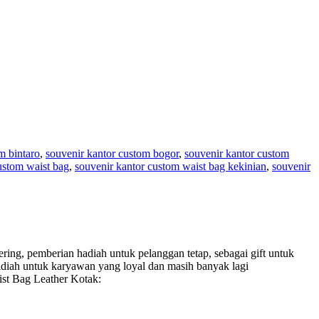
m bintaro
,
souvenir kantor custom bogor
,
souvenir kantor custom
ustom waist bag
,
souvenir kantor custom waist bag kekinian
,
souvenir
ing, pemberian hadiah untuk pelanggan tetap, sebagai gift untuk
adiah untuk karyawan yang loyal dan masih banyak lagi
st Bag Leather Kotak
: