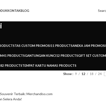
Sear
ODUK
KONTAK
BLOG
i
PRODUCTS
TAS CUSTOM PROMOSI
11 PRODUCTS
ANEKA JAM PROMOSI
OM
41 PRODUCTS
GANTUNGAN KUNCI
12 PRODUCTS
GIFT SET CUSTOM
282 PRODUCTS
TEMPAT KARTU NAMA
5 PRODUCTS
Show
9
12
18
24