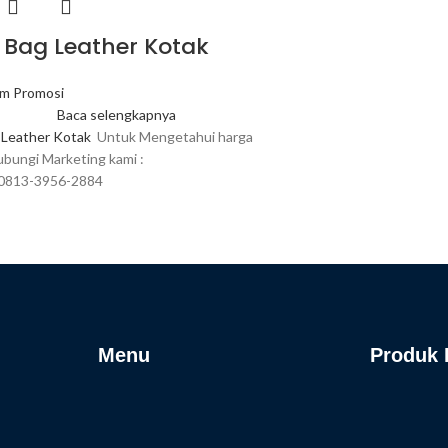
 Bag Leather Kotak
m Promosi
Baca selengkapnya
 Leather Kotak
Untuk Mengetahui harga
ubungi Marketing kami :
: 0813-3956-2884
: +62 877-2522-0737
ditya@merchandiso.com
dmin@merchandiso.com
de : Botol Minum Promosi Mbv + Logo berapa
lon / Grafir / Emboss + Nama + Nama
n + Alamat Email Cara Pembayaran : Setelah
Menu
Produk
apatkan SMS / WA / BBM konfirmasi
an barang & rincian total harga + ongkos kirim
n menjumlahkan berapa yang akan di transfer
pengerjaan setiap barang lakukan Pembayaran
ransfer ATM atau SETOR TUNAI ke REKENING