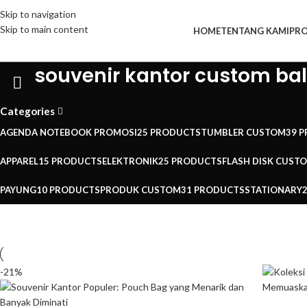
Skip to navigation
Skip to main content
HOME
TENTANG KAMI
PR
souvenir kantor custom bal
Categories
AGENDA NOTEBOOK PROMOSI
25 PRODUCTS
TUMBLER CUSTOM
39 
APPAREL
15 PRODUCTS
ELEKTRONIK
25 PRODUCTS
FLASH DISK CUST
PAYUNG
10 PRODUCTS
PRODUK CUSTOM
31 PRODUCTS
STATIONARY
-21%