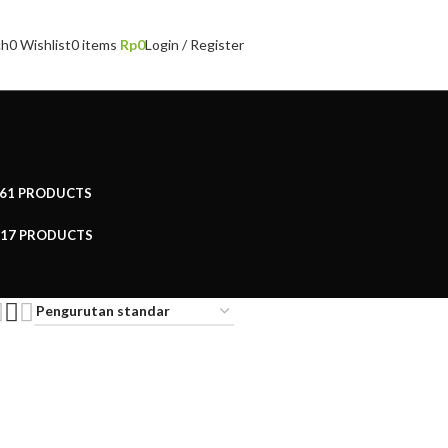
ch
0
Wishlist
0
items
Rp
0
Login / Register
61 PRODUCTS
17 PRODUCTS