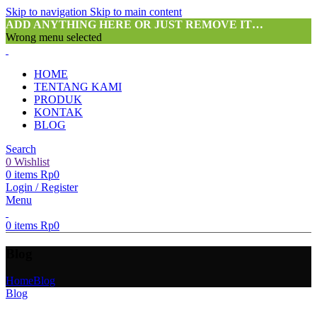
Skip to navigation
Skip to main content
ADD ANYTHING HERE OR JUST REMOVE IT…
Wrong menu selected
HOME
TENTANG KAMI
PRODUK
KONTAK
BLOG
Search
0
Wishlist
0
items
Rp
0
Login / Register
Menu
0
items
Rp
0
Blog
Home
Blog
Blog