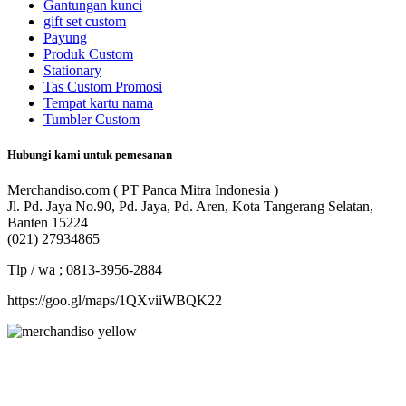
Gantungan kunci
gift set custom
Payung
Produk Custom
Stationary
Tas Custom Promosi
Tempat kartu nama
Tumbler Custom
Hubungi kami untuk pemesanan
Merchandiso.com ( PT Panca Mitra Indonesia )
Jl. Pd. Jaya No.90, Pd. Jaya, Pd. Aren, Kota Tangerang Selatan,
Banten 15224
(021) 27934865
Tlp / wa ; 0813-3956-2884
https://goo.gl/maps/1QXviiWBQK22
Merchandiso adalah produsen Souvenir Promosi yang
berpengalaman lebih dari 10 tahun, Terbukti Melayani lebih dari
750 Perusahaan dan memproduksi lebih dari 500.000 Merchandise
(Souvenir Kantor terbaik kami sajikan untuk Anda).