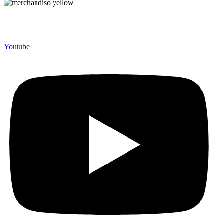
Merchandiso adalah produsen Souvenir Promosi yang
berpengalaman lebih dari 10 tahun, Terbukti Melayani lebih dari
750 Perusahaan dan memproduksi lebih dari 500.000 Merchandise
(Souvenir Kantor terbaik kami sajikan untuk Anda).
Youtube