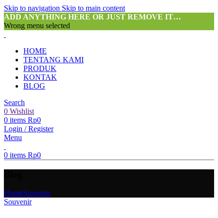
Skip to navigation
Skip to main content
ADD ANYTHING HERE OR JUST REMOVE IT…
Wrong menu selected
HOME
TENTANG KAMI
PRODUK
KONTAK
BLOG
Search
0
Wishlist
0
items
Rp
0
Login / Register
Menu
0
items
Rp
0
Blog
Home
Souvenir
Souvenir