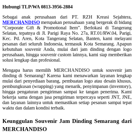
Hubungi TLP/WA 0813-3956-2884
Sebagai anak perusahaan dari PT. RZH Kreasi Sejahtera,
MERCHANDISO
merupakan perusahaan yang bergerak di bidang
“Corporate Gift & Promotional Item”. Berlokasi di Tangerang
Selatan, tepatnya di Jl. Parigi Raya No. 27a, RT.01/RW.04, Parigi,
Kec. Pd. Aren, Kota Tangerang Selatan, Banten, kami melayani
pesanan dari seluruh Indonesia, termasuk Kota Semarang. Apapun
kebutuhan souvenir Anda, mulai dari jam dinding dengan logo
perusahaan, hingga souvenir custom lainnya, kami siap memberikan
solusi lengkap dan profesional.
Mengapa harus memilih MERCHANDISO untuk souvenir jam
dinding di Semarang? Karena kami menawarkan layanan lengkap
mulai dari penyediaan barang, pembuatan logo atau desain khusus,
pembungkusan (wrapping) yang menarik, penyimpanan (inventory),
hingga pengaturan pengiriman sampai ke tangan penerima. Kami
bekerja sama dengan jasa pengiriman terpercaya seperti JNT, JNE,
dan layanan lainnya untuk memastikan setiap pesanan sampai tepat
waktu dan dalam kondisi terbaik.
Keunggulan Souvenir Jam Dinding Semarang dari
MERCHANDISO