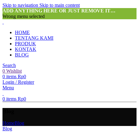
Skip to navigation
Skip to main content
ADD ANYTHING HERE OR JUST REMOVE IT…
Wrong menu selected
HOME
TENTANG KAMI
PRODUK
KONTAK
BLOG
Search
0
Wishlist
0
items
Rp
0
Login / Register
Menu
0
items
Rp
0
Blog
Home
Blog
Blog