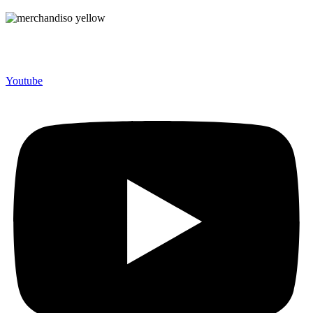
Merchandiso adalah produsen Souvenir Promosi yang
berpengalaman lebih dari 10 tahun, Terbukti Melayani lebih dari
750 Perusahaan dan memproduksi lebih dari 500.000 Merchandise
(Souvenir Kantor terbaik kami sajikan untuk Anda).
Youtube