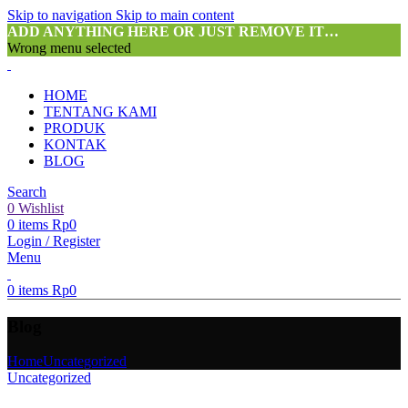
Skip to navigation
Skip to main content
ADD ANYTHING HERE OR JUST REMOVE IT…
Wrong menu selected
HOME
TENTANG KAMI
PRODUK
KONTAK
BLOG
Search
0
Wishlist
0
items
Rp
0
Login / Register
Menu
0
items
Rp
0
Blog
Home
Uncategorized
Uncategorized