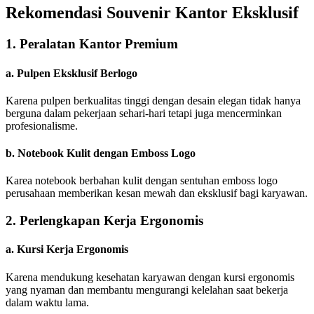
Rekomendasi Souvenir Kantor Eksklusif
1. Peralatan Kantor Premium
a. Pulpen Eksklusif Berlogo
Karena pulpen berkualitas tinggi dengan desain elegan tidak hanya
berguna dalam pekerjaan sehari-hari tetapi juga mencerminkan
profesionalisme.
b. Notebook Kulit dengan Emboss Logo
Karea notebook berbahan kulit dengan sentuhan emboss logo
perusahaan memberikan kesan mewah dan eksklusif bagi karyawan.
2. Perlengkapan Kerja Ergonomis
a. Kursi Kerja Ergonomis
Karena mendukung kesehatan karyawan dengan kursi ergonomis
yang nyaman dan membantu mengurangi kelelahan saat bekerja
dalam waktu lama.