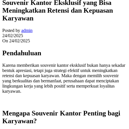
Souvenir Kantor Eksklusif yang Bisa
Meningkatkan Retensi dan Kepuasan
Karyawan
Posted by
admin
24/02/2025
On 24/02/2025
Pendahuluan
Karena memberikan souvenir kantor eksklusif bukan hanya sekadar
bentuk apresiasi, tetapi juga strategi efektif untuk meningkatkan
retensi dan kepuasan karyawan. Maka dengan memilih souvenir
yang berkualitas dan bermanfaat, perusahaan dapat menciptakan
lingkungan kerja yang lebih positif serta memperkuat loyalitas
karyawan.
Mengapa Souvenir Kantor Penting bagi
Karyawan?