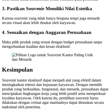
3. Pastikan Souvenir Memiliki Nilai Estetika
Karena souvenir yang tidak hanya berguna tetapi juga menarik
secara visual akan lebih disukai oleh karyawan.
4. Sesuaikan dengan Anggaran Perusahaan
Maka pilih produk yang sesuai dengan budget perusahaan tanpa
mengorbankan kualitas dan kesan eksklusif.
Kesimpulan
Souvenir kantor eksklusif dapat menjadi alat yang efektif dalam
meningkatkan retensi dan kepuasan karyawan. Dengan memilih
produk yang berkualitas, fungsional, dan menarik, perusahaan dapat
menciptakan lingkungan kerja yang lebih positif serta memperkuat
loyalitas karyawan. Oleh karena itu, pemilihan souvenir harus
dilakukan dengan cermat agar manfaatnya dapat dirasakan secara
maksimal oleh penerima.