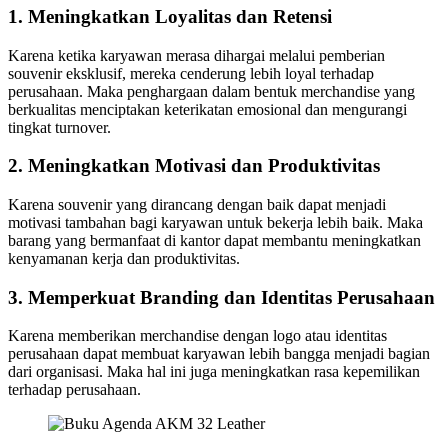
1. Meningkatkan Loyalitas dan Retensi
Karena ketika karyawan merasa dihargai melalui pemberian
souvenir eksklusif, mereka cenderung lebih loyal terhadap
perusahaan. Maka penghargaan dalam bentuk merchandise yang
berkualitas menciptakan keterikatan emosional dan mengurangi
tingkat turnover.
2. Meningkatkan Motivasi dan Produktivitas
Karena souvenir yang dirancang dengan baik dapat menjadi
motivasi tambahan bagi karyawan untuk bekerja lebih baik. Maka
barang yang bermanfaat di kantor dapat membantu meningkatkan
kenyamanan kerja dan produktivitas.
3. Memperkuat Branding dan Identitas Perusahaan
Karena memberikan merchandise dengan logo atau identitas
perusahaan dapat membuat karyawan lebih bangga menjadi bagian
dari organisasi. Maka hal ini juga meningkatkan rasa kepemilikan
terhadap perusahaan.