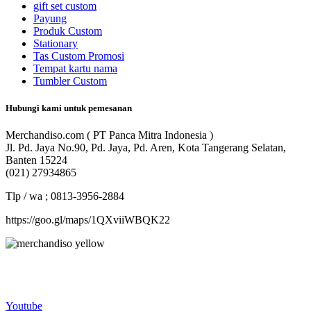
gift set custom
Payung
Produk Custom
Stationary
Tas Custom Promosi
Tempat kartu nama
Tumbler Custom
Hubungi kami untuk pemesanan
Merchandiso.com ( PT Panca Mitra Indonesia )
Jl. Pd. Jaya No.90, Pd. Jaya, Pd. Aren, Kota Tangerang Selatan,
Banten 15224
(021) 27934865
Tlp / wa ; 0813-3956-2884
https://goo.gl/maps/1QXviiWBQK22
Merchandiso adalah produsen Souvenir Promosi yang
berpengalaman lebih dari 10 tahun, Terbukti Melayani lebih dari
750 Perusahaan dan memproduksi lebih dari 500.000 Merchandise
(Souvenir Kantor terbaik kami sajikan untuk Anda).
Youtube