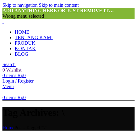
Skip to navigation
Skip to main content
ADD ANYTHING HERE OR JUST REMOVE IT…
Wrong menu selected
HOME
TENTANG KAMI
PRODUK
KONTAK
BLOG
Search
0
Wishlist
0
items
Rp
0
Login / Register
Menu
0
items
Rp
0
Tag Archives: \
Home
Posts Tagged "\"