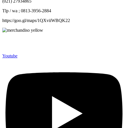
(021) 27934865
Tlp / wa ; 0813-3956-2884
https://goo.gl/maps/1QXviiWBQK22
Merchandiso adalah produsen Souvenir Promosi yang
berpengalaman lebih dari 10 tahun, Terbukti Melayani lebih dari
750 Perusahaan dan memproduksi lebih dari 500.000 Merchandise
(Souvenir Kantor terbaik kami sajikan untuk Anda).
Youtube