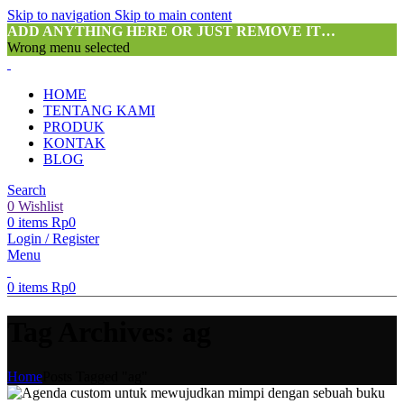
Skip to navigation
Skip to main content
ADD ANYTHING HERE OR JUST REMOVE IT…
Wrong menu selected
HOME
TENTANG KAMI
PRODUK
KONTAK
BLOG
Search
0
Wishlist
0
items
Rp
0
Login / Register
Menu
0
items
Rp
0
Tag Archives: ag
Home
Posts Tagged "ag"