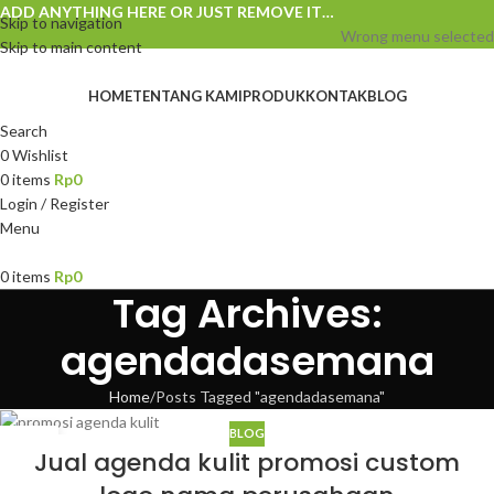
ADD ANYTHING HERE OR JUST REMOVE IT…
Skip to navigation
Wrong menu selected
Skip to main content
HOME
TENTANG KAMI
PRODUK
KONTAK
BLOG
Search
0
Wishlist
0
items
Rp
0
Login / Register
Menu
0
items
Rp
0
Tag Archives:
agendadasemana
Home
Posts Tagged "agendadasemana"
BLOG
14
Jual agenda kulit promosi custom
APR