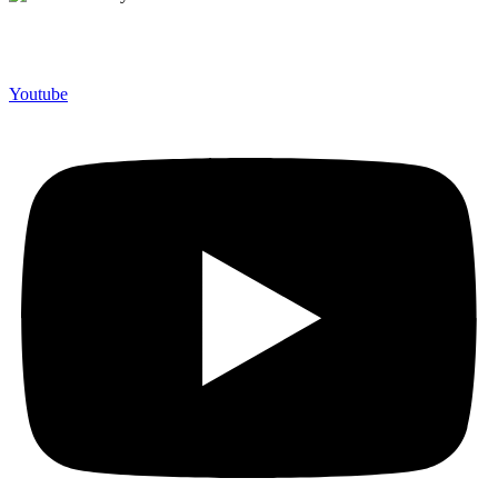
Merchandiso adalah produsen Souvenir Promosi yang
berpengalaman lebih dari 10 tahun, Terbukti Melayani lebih dari
750 Perusahaan dan memproduksi lebih dari 500.000 Merchandise
(Souvenir Kantor terbaik kami sajikan untuk Anda).
Youtube