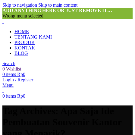
Skip to navigation
Skip to main content
ADD ANYTHING HERE OR JUST REMOVE IT…
Wrong menu selected
HOME
TENTANG KAMI
PRODUK
KONTAK
BLOG
Search
0
Wishlist
0
items
Rp
0
Login / Register
Menu
0
items
Rp
0
Tag Archives: Apa Saja Ide
Pembuatan Souvenir Kantor
yang Menarik?