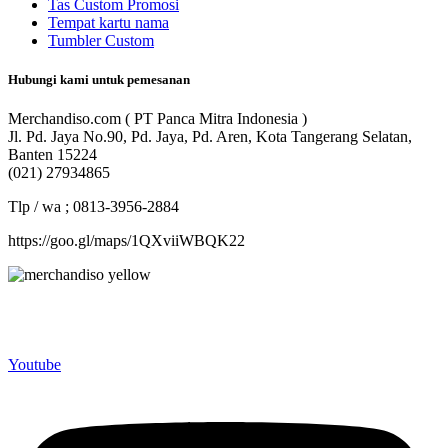
Tas Custom Promosi
Tempat kartu nama
Tumbler Custom
Hubungi kami untuk pemesanan
Merchandiso.com ( PT Panca Mitra Indonesia )
Jl. Pd. Jaya No.90, Pd. Jaya, Pd. Aren, Kota Tangerang Selatan,
Banten 15224
(021) 27934865
Tlp / wa ; 0813-3956-2884
https://goo.gl/maps/1QXviiWBQK22
Merchandiso adalah produsen Souvenir Promosi yang
berpengalaman lebih dari 10 tahun, Terbukti Melayani lebih dari
750 Perusahaan dan memproduksi lebih dari 500.000 Merchandise
(Souvenir Kantor terbaik kami sajikan untuk Anda).
Youtube