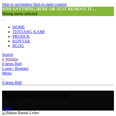
Skip to navigation
Skip to main content
ADD ANYTHING HERE OR JUST REMOVE IT…
Wrong menu selected
HOME
TENTANG KAMI
PRODUK
KONTAK
BLOG
Search
0
Wishlist
0
items
Rp
0
Login / Register
Menu
0
items
Rp
0
Tag Archives: bant
Home
Posts Tagged "bant"