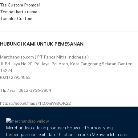
Tas Custom Promosi
Tempat kartu nama
Tumbler Custom
HUBUNGI KAMI UNTUK PEMESANAN
Merchandiso.com ( PT Panca Mitra Indonesia )
Jl. Pd. Jaya No.90, Pd. Jaya, Pd. Aren, Kota Tangerang Selatan, Banten
15224
(021) 27934865
Tlp / wa ; 0813-3956-2884
https://goo.gl/maps/1QXviiWBQK22
Merchandiso adalah produsen Souvenir Promosi yang
berpengalaman lebih dari 10 tahun, Terbukti Melayani lebih dari