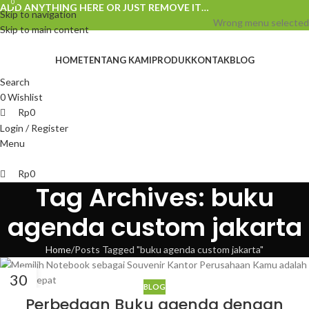
0
0
ADD ANYTHING HERE OR JUST REMOVE IT…
Skip to navigation
Wrong menu selected
Skip to main content
HOME
TENTANG KAMI
PRODUK
KONTAK
BLOG
Search
0
Wishlist
Rp
0
Login / Register
Menu
Rp
0
Tag Archives: buku
agenda custom jakarta
Home
Posts Tagged "buku agenda custom jakarta"
30
BLOG
MAR
Perbedaan Buku agenda dengan