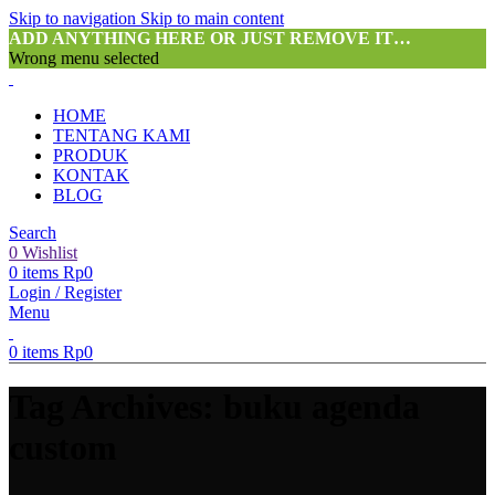
Skip to navigation
Skip to main content
ADD ANYTHING HERE OR JUST REMOVE IT…
Wrong menu selected
HOME
TENTANG KAMI
PRODUK
KONTAK
BLOG
Search
0
Wishlist
0
items
Rp
0
Login / Register
Menu
0
items
Rp
0
Tag Archives: buku agenda
custom