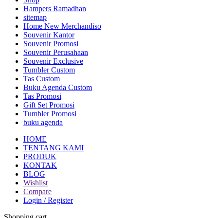
Hampers Ramadhan
sitemap
Home New Merchandiso
Souvenir Kantor
Souvenir Promosi
Souvenir Perusahaan
Souvenir Exclusive
Tumbler Custom
Tas Custom
Buku Agenda Custom
Tas Promosi
Gift Set Promosi
Tumbler Promosi
buku agenda
HOME
TENTANG KAMI
PRODUK
KONTAK
BLOG
Wishlist
Compare
Login / Register
Shopping cart