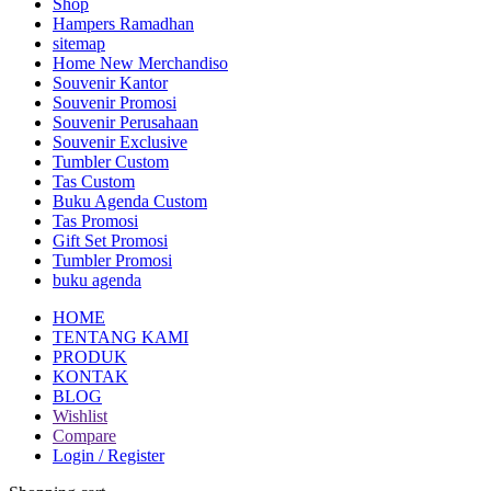
Shop
Hampers Ramadhan
sitemap
Home New Merchandiso
Souvenir Kantor
Souvenir Promosi
Souvenir Perusahaan
Souvenir Exclusive
Tumbler Custom
Tas Custom
Buku Agenda Custom
Tas Promosi
Gift Set Promosi
Tumbler Promosi
buku agenda
HOME
TENTANG KAMI
PRODUK
KONTAK
BLOG
Wishlist
Compare
Login / Register