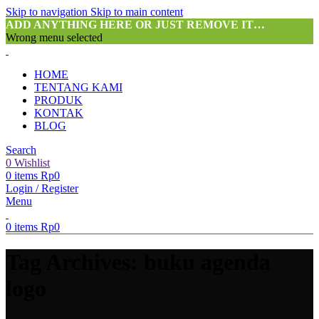
Skip to navigation
Skip to main content
ADD ANYTHING HERE OR JUST REMOVE IT…
Wrong menu selected
HOME
TENTANG KAMI
PRODUK
KONTAK
BLOG
Search
0
Wishlist
0
items
Rp
0
Login / Register
Menu
0
items
Rp
0
Tag Archives: buku agenda
logo