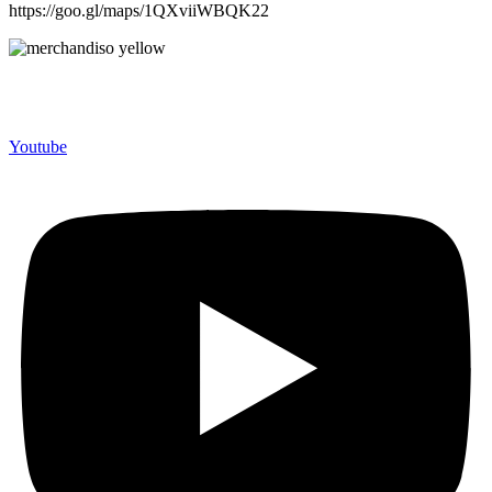
https://goo.gl/maps/1QXviiWBQK22
Merchandiso adalah produsen Souvenir Promosi yang
berpengalaman lebih dari 10 tahun, Terbukti Melayani lebih dari
750 Perusahaan dan memproduksi lebih dari 500.000 Merchandise
(Souvenir Kantor terbaik kami sajikan untuk Anda).
Youtube