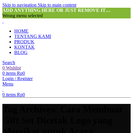
Skip to navigation
Skip to main content
ADD ANYTHING HERE OR JUST REMOVE IT…
Wrong menu selected
HOME
TENTANG KAMI
PRODUK
KONTAK
BLOG
Search
0
Wishlist
0
items
Rp
0
Login / Register
Menu
0
items
Rp
0
Tag Archives: Cara Membuat
Gift Set Dicetak Logo yang
Memikat untuk Acara