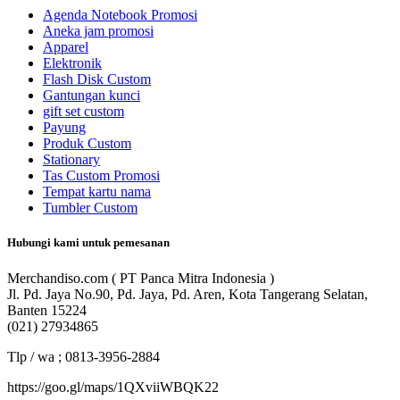
Agenda Notebook Promosi
Aneka jam promosi
Apparel
Elektronik
Flash Disk Custom
Gantungan kunci
gift set custom
Payung
Produk Custom
Stationary
Tas Custom Promosi
Tempat kartu nama
Tumbler Custom
Hubungi kami untuk pemesanan
Merchandiso.com ( PT Panca Mitra Indonesia )
Jl. Pd. Jaya No.90, Pd. Jaya, Pd. Aren, Kota Tangerang Selatan,
Banten 15224
(021) 27934865
Tlp / wa ; 0813-3956-2884
https://goo.gl/maps/1QXviiWBQK22