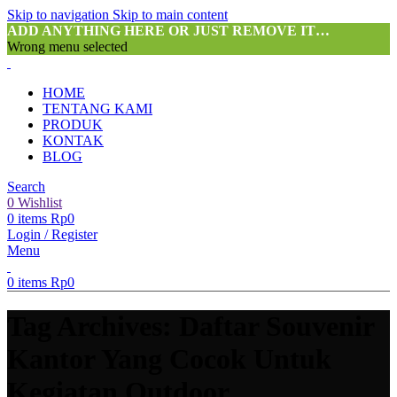
Skip to navigation
Skip to main content
ADD ANYTHING HERE OR JUST REMOVE IT…
Wrong menu selected
HOME
TENTANG KAMI
PRODUK
KONTAK
BLOG
Search
0
Wishlist
0
items
Rp
0
Login / Register
Menu
0
items
Rp
0
Tag Archives: Daftar Souvenir
Kantor Yang Cocok Untuk
Kegiatan Outdoor