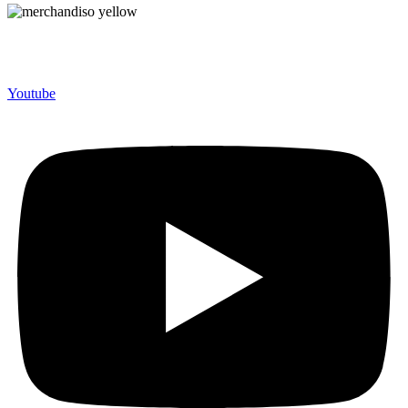
Merchandiso adalah produsen Souvenir Promosi yang
berpengalaman lebih dari 10 tahun, Terbukti Melayani lebih dari
750 Perusahaan dan memproduksi lebih dari 500.000 Merchandise
(Souvenir Kantor terbaik kami sajikan untuk Anda).
Youtube