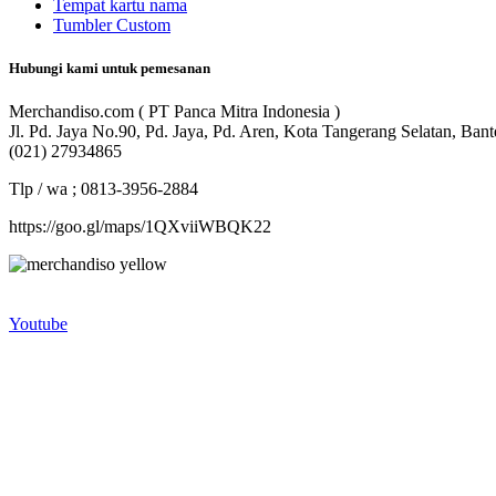
Tempat kartu nama
Tumbler Custom
Hubungi kami untuk pemesanan
Merchandiso.com ( PT Panca Mitra Indonesia )
Jl. Pd. Jaya No.90, Pd. Jaya, Pd. Aren, Kota Tangerang Selatan, Ban
(021) 27934865
Tlp / wa ; 0813-3956-2884
https://goo.gl/maps/1QXviiWBQK22
Merchandiso adalah produsen Souvenir Promosi yang berpengalaman l
terbaik kami sajikan untuk Anda).
Youtube