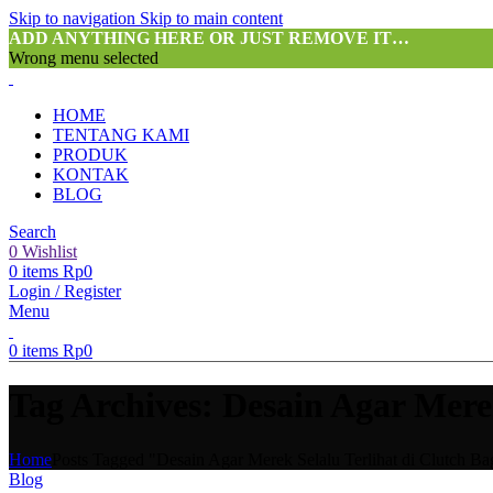
Skip to navigation
Skip to main content
ADD ANYTHING HERE OR JUST REMOVE IT…
Wrong menu selected
HOME
TENTANG KAMI
PRODUK
KONTAK
BLOG
Search
0
Wishlist
0
items
Rp
0
Login / Register
Menu
0
items
Rp
0
Tag Archives: Desain Agar Mere
Home
Posts Tagged "Desain Agar Merek Selalu Terlihat di Clutch B
Blog