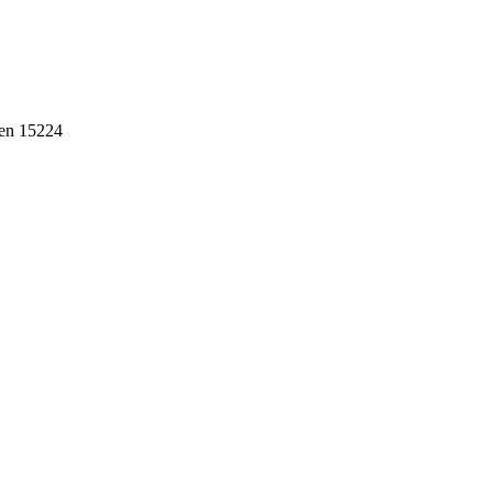
ten 15224
ebih dari 10 tahun, Terbukti Melayani lebih dari 750 Perusahaan da