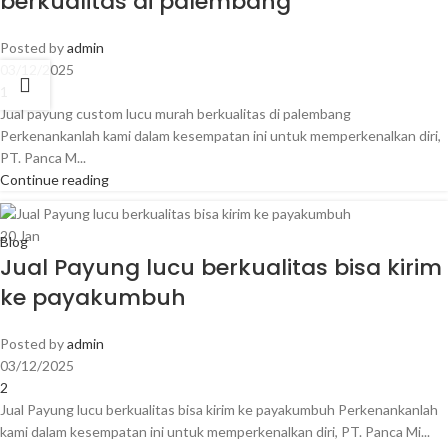
berkualitas di palembang
Posted by
admin
03/12/2025
1
Jual payung custom lucu murah berkualitas di palembang
Perkenankanlah kami dalam kesempatan ini untuk memperkenalkan diri,
PT. Panca M...
Continue reading
20
Jan
Blog
Jual Payung lucu berkualitas bisa kirim
ke payakumbuh
Posted by
admin
03/12/2025
2
Jual Payung lucu berkualitas bisa kirim ke payakumbuh Perkenankanlah
kami dalam kesempatan ini untuk memperkenalkan diri, PT. Panca Mi...