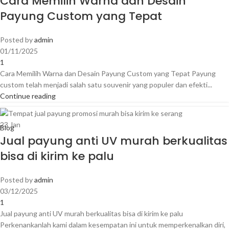
Cara Memilih Warna dan Desain
Payung Custom yang Tepat
Posted by
admin
01/11/2025
1
Cara Memilih Warna dan Desain Payung Custom yang Tepat Payung
custom telah menjadi salah satu souvenir yang populer dan efekti...
Continue reading
23
Jan
Blog
Jual payung anti UV murah berkualitas
bisa di kirim ke palu
Posted by
admin
03/12/2025
1
Jual payung anti UV murah berkualitas bisa di kirim ke palu
Perkenankanlah kami dalam kesempatan ini untuk memperkenalkan diri,