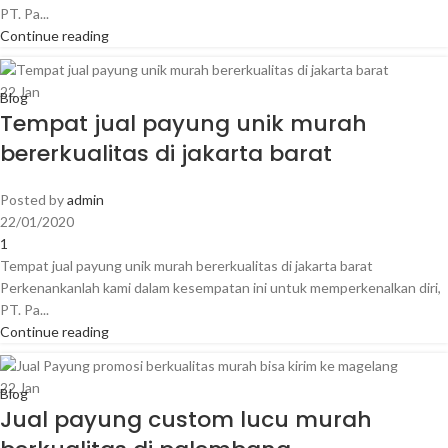
PT. Pa...
Continue reading
22
Jan
Blog
Tempat jual payung unik murah
bererkualitas di jakarta barat
Posted by
admin
22/01/2020
1
Tempat jual payung unik murah bererkualitas di jakarta barat
Perkenankanlah kami dalam kesempatan ini untuk memperkenalkan diri,
PT. Pa...
Continue reading
22
Jan
Blog
Jual payung custom lucu murah