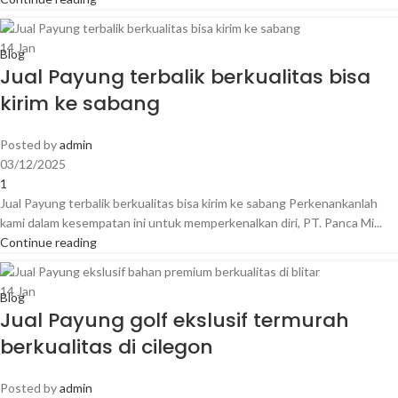
14
Jan
Blog
Jual Payung terbalik berkualitas bisa
kirim ke sabang
Posted by
admin
03/12/2025
1
Jual Payung terbalik berkualitas bisa kirim ke sabang Perkenankanlah
kami dalam kesempatan ini untuk memperkenalkan diri, PT. Panca Mi...
Continue reading
14
Jan
Blog
Jual Payung golf ekslusif termurah
berkualitas di cilegon
Posted by
admin