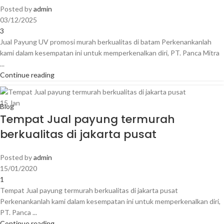
Posted by
admin
03/12/2025
3
Jual Payung UV promosi murah berkualitas di batam Perkenankanlah
kami dalam kesempatan ini untuk memperkenalkan diri, PT. Panca Mitra
...
Continue reading
15
Jan
Blog
Tempat Jual payung termurah
berkualitas di jakarta pusat
Posted by
admin
15/01/2020
1
Tempat Jual payung termurah berkualitas di jakarta pusat
Perkenankanlah kami dalam kesempatan ini untuk memperkenalkan diri,
PT. Panca ...
Continue reading