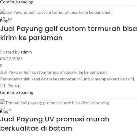
Continue reading
17
Jan
Blog
Jual Payung golf custom termurah bisa
kirim ke pariaman
Posted by
admin
03/12/2025
2
Jual Payung golf custom termurah bisa kirim ke pariaman
Perkenankanlah kami dalam kesempatan ini untuk memperkenalkan diri,
PT. Panca ...
Continue reading
17
Jan
Blog
Jual Payung UV promosi murah
berkualitas di batam