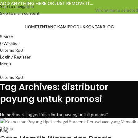
ADD ANYTHING HERE OR JUST REMOVE IT…
Skip to navigation
Wrong menu selected
Skip to main content
HOME
TENTANG KAMI
PRODUK
KONTAK
BLOG
Search
0
Wishlist
0
items
Rp
0
Login / Register
Menu
0
items
Rp
0
Tag Archives: distributor
payung untuk promosi
Home
Posts Tagged "distributor payung untuk promosi"
13
Sep
Blog