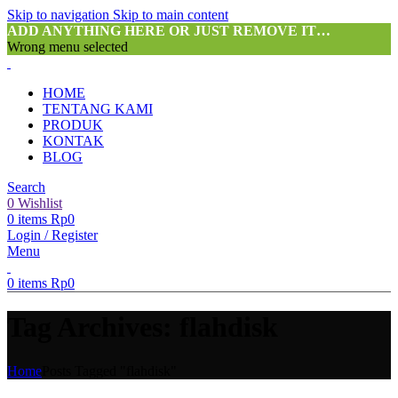
Skip to navigation
Skip to main content
ADD ANYTHING HERE OR JUST REMOVE IT…
Wrong menu selected
HOME
TENTANG KAMI
PRODUK
KONTAK
BLOG
Search
0
Wishlist
0
items
Rp
0
Login / Register
Menu
0
items
Rp
0
Tag Archives: flahdisk
Home
Posts Tagged "flahdisk"