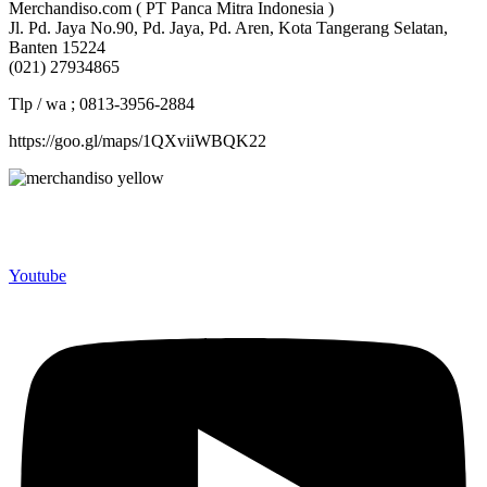
Merchandiso.com ( PT Panca Mitra Indonesia )
Jl. Pd. Jaya No.90, Pd. Jaya, Pd. Aren, Kota Tangerang Selatan,
Banten 15224
(021) 27934865
Tlp / wa ; 0813-3956-2884
https://goo.gl/maps/1QXviiWBQK22
Merchandiso adalah produsen Souvenir Promosi yang
berpengalaman lebih dari 10 tahun, Terbukti Melayani lebih dari
750 Perusahaan dan memproduksi lebih dari 500.000 Merchandise
(Souvenir Kantor terbaik kami sajikan untuk Anda).
Youtube