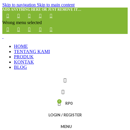
Skip to navigation
Skip to main content
ADD ANYTHING HERE OR JUST REMOVE IT…
Wrong menu selected
HOME
TENTANG KAMI
PRODUK
KONTAK
BLOG
0
RP
0
LOGIN / REGISTER
MENU