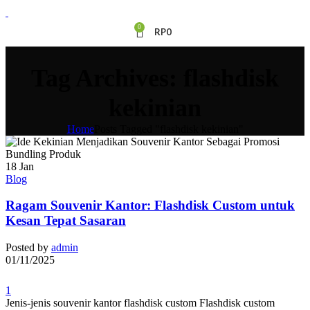
0
RP
0
Tag Archives: flashdisk
kekinian
Home
Posts Tagged "flashdisk kekinian"
18
Jan
Blog
Ragam Souvenir Kantor: Flashdisk Custom untuk
Kesan Tepat Sasaran
Posted by
admin
01/11/2025
1
Jenis-jenis souvenir kantor flashdisk custom Flashdisk custom