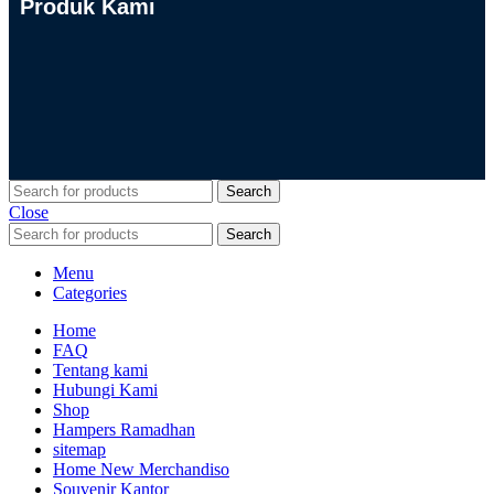
Produk Kami
Search
Close
Search
Menu
Categories
Home
FAQ
Tentang kami
Hubungi Kami
Shop
Hampers Ramadhan
sitemap
Home New Merchandiso
Souvenir Kantor