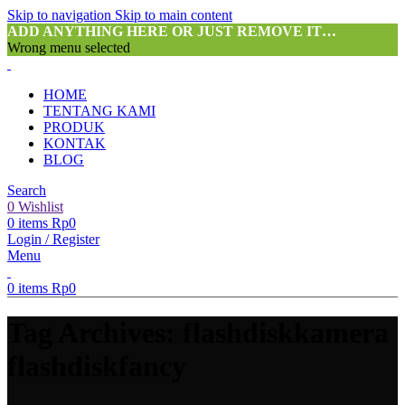
Skip to navigation
Skip to main content
ADD ANYTHING HERE OR JUST REMOVE IT…
Wrong menu selected
HOME
TENTANG KAMI
PRODUK
KONTAK
BLOG
Search
0
Wishlist
0
items
Rp
0
Login / Register
Menu
0
items
Rp
0
Tag Archives: flashdiskkamera
flashdiskfancy