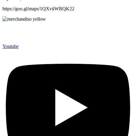
https://goo.gl/maps/1QXviiWBQK22
Merchandiso adalah produsen Souvenir Promosi yang
berpengalaman lebih dari 10 tahun, Terbukti Melayani lebih dari
750 Perusahaan dan memproduksi lebih dari 500.000 Merchandise
(Souvenir Kantor terbaik kami sajikan untuk Anda).
Youtube