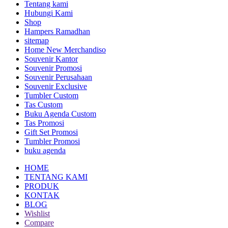
Tentang kami
Hubungi Kami
Shop
Hampers Ramadhan
sitemap
Home New Merchandiso
Souvenir Kantor
Souvenir Promosi
Souvenir Perusahaan
Souvenir Exclusive
Tumbler Custom
Tas Custom
Buku Agenda Custom
Tas Promosi
Gift Set Promosi
Tumbler Promosi
buku agenda
HOME
TENTANG KAMI
PRODUK
KONTAK
BLOG
Wishlist
Compare