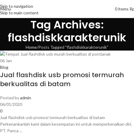
Skip to navigation
Menu
0
items
R
Skip to main content
Tag Archives:
flashdiskkarakterunik
Home
Posts Tagged "flashdiskkarakterunik"
06
Jan
Blog
Jual flashdisk usb promosi termurah
berkualitas di batam
Posted by
admin
06/01/2020
0
Jual flashdisk usb promosi termurah berkualitas di batam
Perkenankanlah kami dalam kesempatan ini untuk memperkenalkan diri,
PT. Panca ...