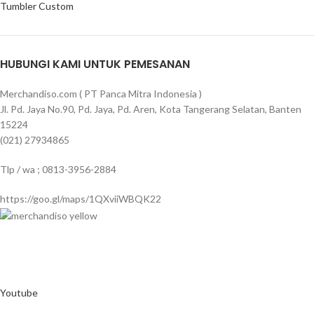
Tumbler Custom
HUBUNGI KAMI UNTUK PEMESANAN
Merchandiso.com ( PT Panca Mitra Indonesia )
Jl. Pd. Jaya No.90, Pd. Jaya, Pd. Aren, Kota Tangerang Selatan, Banten
15224
(021) 27934865
Tlp / wa ; 0813-3956-2884
https://goo.gl/maps/1QXviiWBQK22
Merchandiso adalah produsen Souvenir Promosi yang berpengalaman
lebih dari 10 tahun, Terbukti Melayani lebih dari 750 Perusahaan dan
memproduksi lebih dari 500.000 Merchandise (Souvenir Kantor terbaik
kami sajikan untuk Anda).
Youtube