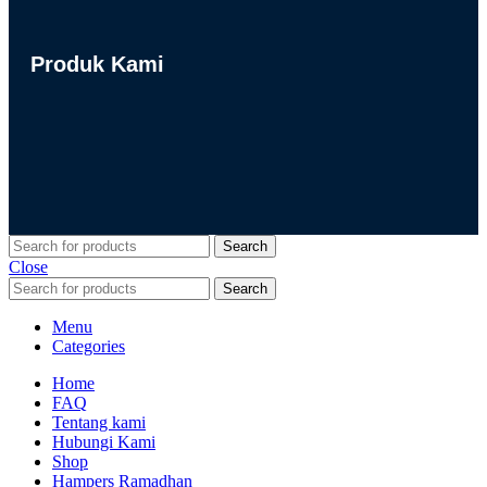
Produk Kami
Search
Close
Search
Menu
Categories
Home
FAQ
Tentang kami
Hubungi Kami
Shop
Hampers Ramadhan