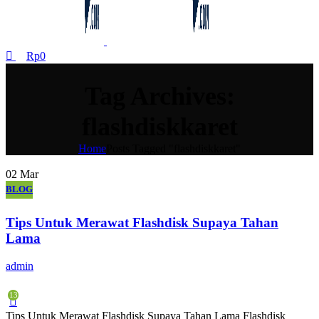
Rp
0
Tag Archives:
flashdiskkaret
Home
Posts Tagged "flashdiskkaret"
02
Mar
BLOG
Tips Untuk Merawat Flashdisk Supaya Tahan
Lama
admin
13
Tips Untuk Merawat Flashdisk Supaya Tahan Lama Flashdisk