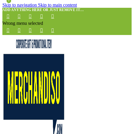
0
0
Skip to navigation
Skip to main content
ADD ANYTHING HERE OR JUST REMOVE IT…
Wrong menu selected