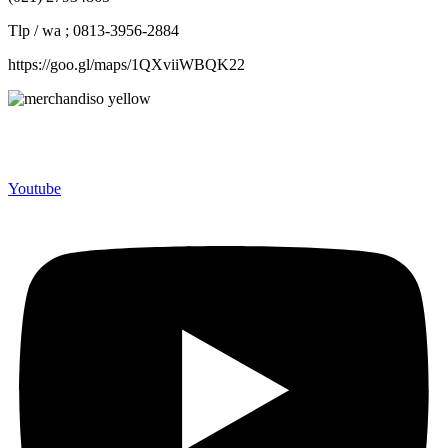
Tlp / wa ; 0813-3956-2884
https://goo.gl/maps/1QXviiWBQK22
Merchandiso adalah produsen Souvenir Promosi yang
berpengalaman lebih dari 10 tahun, Terbukti Melayani lebih dari
750 Perusahaan dan memproduksi lebih dari 500.000 Merchandise
(Souvenir Kantor terbaik kami sajikan untuk Anda).
Youtube