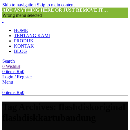
Skip to navigation
Skip to main content
ADD ANYTHING HERE OR JUST REMOVE IT…
Wrong menu selected
HOME
TENTANG KAMI
PRODUK
KONTAK
BLOG
Search
0
Wishlist
0
items
Rp
0
Login / Register
Menu
0
items
Rp
0
Tag Archives: flashdiskoriginal
flashdiskkartubandung