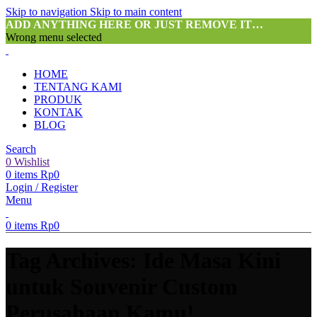
Skip to navigation
Skip to main content
ADD ANYTHING HERE OR JUST REMOVE IT…
Wrong menu selected
HOME
TENTANG KAMI
PRODUK
KONTAK
BLOG
Search
0
Wishlist
0
items
Rp
0
Login / Register
Menu
0
items
Rp
0
Tag Archives: Ide Masa Kini
untuk Souvenir Custom
Perusahaan Kamu!