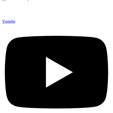
Merchandiso adalah produsen Souvenir Promosi yang
berpengalaman lebih dari 10 tahun, Terbukti Melayani lebih dari
750 Perusahaan dan memproduksi lebih dari 500.000 Merchandise
(Souvenir Kantor terbaik kami sajikan untuk Anda).
Youtube