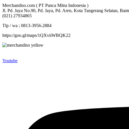
Merchandiso.com ( PT Panca Mitra Indonesia )
Jl. Pd. Jaya No.90, Pd. Jaya, Pd. Aren, Kota Tangerang Selatan, Ban
(021) 27934865
Tlp / wa ; 0813-3956-2884
https://goo.gl/maps/1QXviiWBQK22
Merchandiso adalah produsen Souvenir Promosi yang berpengalaman l
terbaik kami sajikan untuk Anda).
Youtube