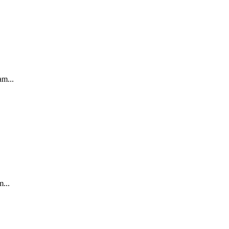
m...
...