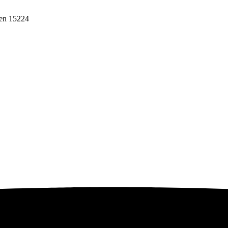
ten 15224
ebih dari 10 tahun, Terbukti Melayani lebih dari 750 Perusahaan da