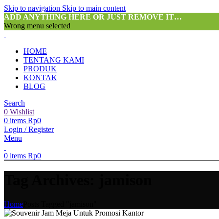
Skip to navigation
Skip to main content
ADD ANYTHING HERE OR JUST REMOVE IT…
Wrong menu selected
HOME
TENTANG KAMI
PRODUK
KONTAK
BLOG
Search
0
Wishlist
0
items
Rp
0
Login / Register
Menu
0
items
Rp
0
Tag Archives: jamison
Home
Posts Tagged "jamison"