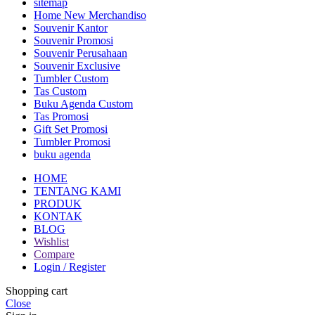
sitemap
Home New Merchandiso
Souvenir Kantor
Souvenir Promosi
Souvenir Perusahaan
Souvenir Exclusive
Tumbler Custom
Tas Custom
Buku Agenda Custom
Tas Promosi
Gift Set Promosi
Tumbler Promosi
buku agenda
HOME
TENTANG KAMI
PRODUK
KONTAK
BLOG
Wishlist
Compare
Login / Register
Shopping cart
Close