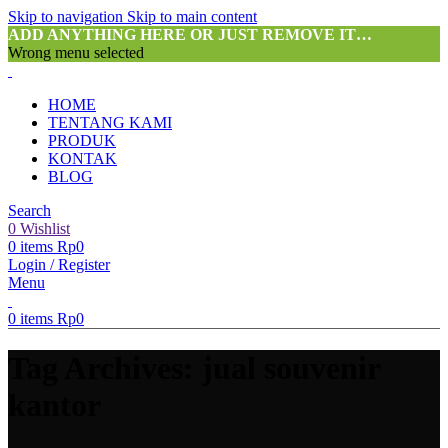
Skip to navigation
Skip to main content
ADD ANYTHING HERE OR JUST REMOVE IT…
Wrong menu selected
HOME
TENTANG KAMI
PRODUK
KONTAK
BLOG
Search
0
Wishlist
0
items
Rp
0
Login / Register
Menu
0
items
Rp
0
Tag Archives: jual souvenir
kantor