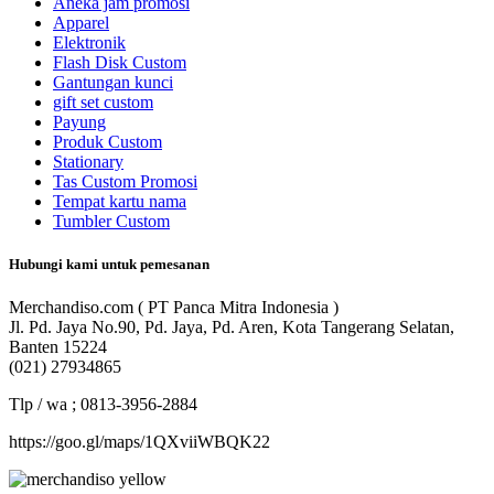
Aneka jam promosi
Apparel
Elektronik
Flash Disk Custom
Gantungan kunci
gift set custom
Payung
Produk Custom
Stationary
Tas Custom Promosi
Tempat kartu nama
Tumbler Custom
Hubungi kami untuk pemesanan
Merchandiso.com ( PT Panca Mitra Indonesia )
Jl. Pd. Jaya No.90, Pd. Jaya, Pd. Aren, Kota Tangerang Selatan,
Banten 15224
(021) 27934865
Tlp / wa ; 0813-3956-2884
https://goo.gl/maps/1QXviiWBQK22