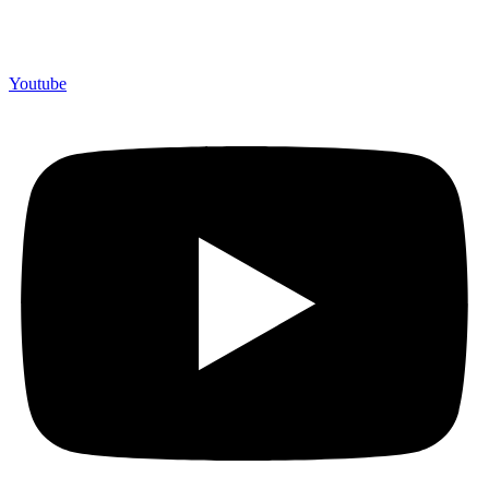
Merchandiso adalah produsen Souvenir Promosi yang
berpengalaman lebih dari 10 tahun, Terbukti Melayani lebih dari
750 Perusahaan dan memproduksi lebih dari 500.000 Merchandise
(Souvenir Kantor terbaik kami sajikan untuk Anda).
Youtube