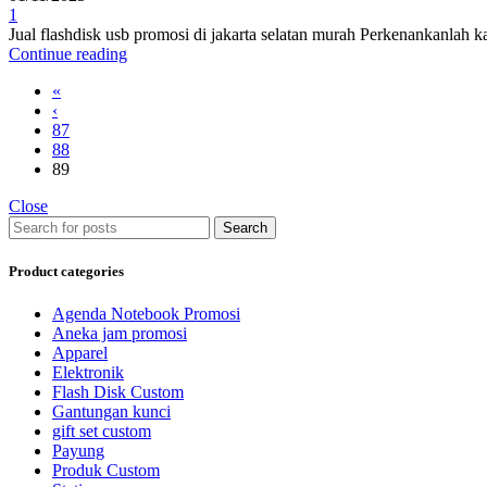
1
Jual flashdisk usb promosi di jakarta selatan murah Perkenankanlah 
Continue reading
«
‹
87
88
89
Close
Search
Product categories
Agenda Notebook Promosi
Aneka jam promosi
Apparel
Elektronik
Flash Disk Custom
Gantungan kunci
gift set custom
Payung
Produk Custom