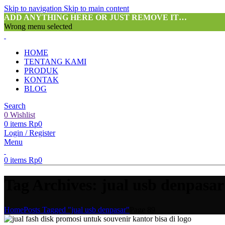
Skip to navigation
Skip to main content
ADD ANYTHING HERE OR JUST REMOVE IT…
Wrong menu selected
HOME
TENTANG KAMI
PRODUK
KONTAK
BLOG
Search
0
Wishlist
0
items
Rp
0
Login / Register
Menu
0
items
Rp
0
Tag Archives: jual usb denpasar
Home
Posts Tagged "jual usb denpasar"
Page 89