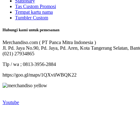
Stationary
Tas Custom Promosi
Tempat kartu nama
Tumbler Custom
Hubungi kami untuk pemesanan
Merchandiso.com ( PT Panca Mitra Indonesia )
Jl. Pd. Jaya No.90, Pd. Jaya, Pd. Aren, Kota Tangerang Selatan, Ban
(021) 27934865
Tlp / wa ; 0813-3956-2884
https://goo.gl/maps/1QXviiWBQK22
Merchandiso adalah produsen Souvenir Promosi yang berpengalaman l
terbaik kami sajikan untuk Anda).
Youtube