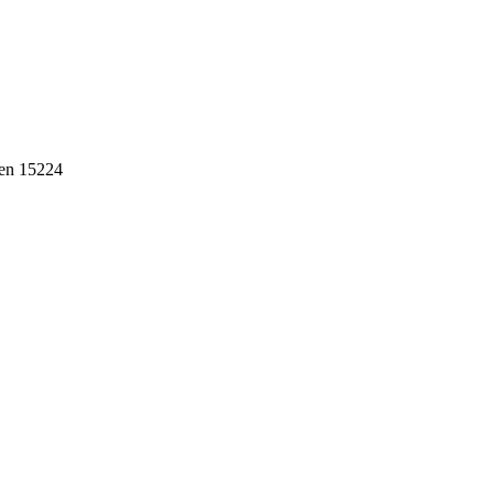
ten 15224
ebih dari 10 tahun, Terbukti Melayani lebih dari 750 Perusahaan da