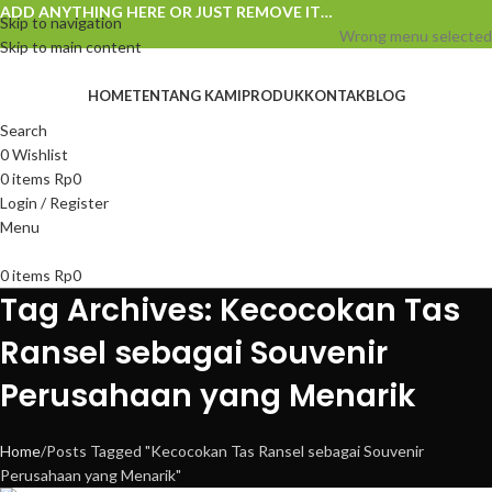
ADD ANYTHING HERE OR JUST REMOVE IT…
Skip to navigation
Wrong menu selected
Skip to main content
HOME
TENTANG KAMI
PRODUK
KONTAK
BLOG
Search
0
Wishlist
0
items
Rp
0
Login / Register
Menu
0
items
Rp
0
Tag Archives: Kecocokan Tas
Ransel sebagai Souvenir
Perusahaan yang Menarik
Home
Posts Tagged "Kecocokan Tas Ransel sebagai Souvenir
Perusahaan yang Menarik"