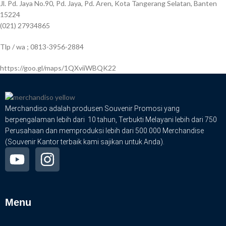
Jl. Pd. Jaya No.90, Pd. Jaya, Pd. Aren, Kota Tangerang Selatan, Banten
15224
(021) 27934865
Tlp / wa ; 0813-3956-2884
https://goo.gl/maps/1QXviiWBQK22
Merchandiso adalah produsen Souvenir Promosi yang
berpengalaman lebih dari 10 tahun, Terbukti Melayani lebih dari 750
Perusahaan dan memproduksi lebih dari 500.000 Merchandise
(Souvenir Kantor terbaik kami sajikan untuk Anda).
Menu