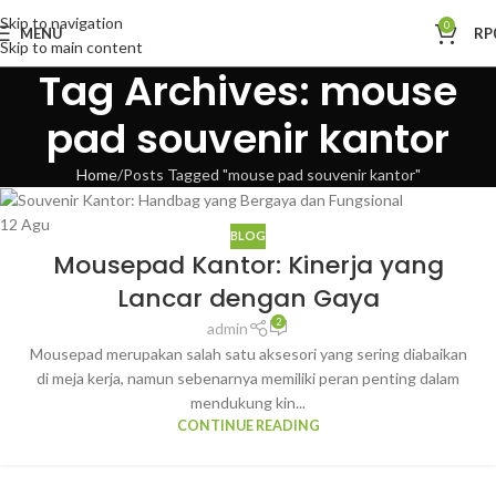
Skip to navigation
0
MENU
RP
Skip to main content
Tag Archives: mouse
pad souvenir kantor
Home
Posts Tagged "mouse pad souvenir kantor"
12
Agu
BLOG
Mousepad Kantor: Kinerja yang
Lancar dengan Gaya
2
admin
Mousepad merupakan salah satu aksesori yang sering diabaikan
di meja kerja, namun sebenarnya memiliki peran penting dalam
mendukung kin...
CONTINUE READING