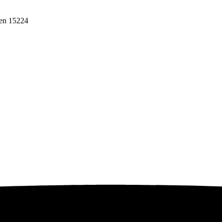
ten 15224
ebih dari 10 tahun, Terbukti Melayani lebih dari 750 Perusahaan da