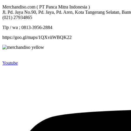
Merchandiso.com ( PT Panca Mitra Indonesia )
Jl. Pd. Jaya No.90, Pd. Jaya, Pd. Aren, Kota Tangerang Selatan, Ban
(021) 27934865
Tlp / wa ; 0813-3956-2884
https://goo.gl/maps/1QXviiWBQK22
Merchandiso adalah produsen Souvenir Promosi yang berpengalaman l
terbaik kami sajikan untuk Anda).
Youtube