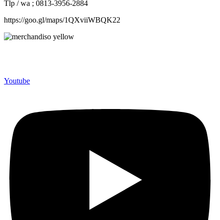
Tlp / wa ; 0813-3956-2884
https://goo.gl/maps/1QXviiWBQK22
Merchandiso adalah produsen Souvenir Promosi yang
berpengalaman lebih dari 10 tahun, Terbukti Melayani lebih dari
750 Perusahaan dan memproduksi lebih dari 500.000 Merchandise
(Souvenir Kantor terbaik kami sajikan untuk Anda).
Youtube