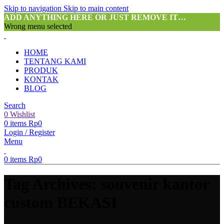
Skip to navigation
Skip to main content
ADD ANYTHING HERE OR JUST REMOVE IT…
Wrong menu selected
HOME
TENTANG KAMI
PRODUK
KONTAK
BLOG
Search
0
Wishlist
0
items
Rp
0
Login / Register
Menu
0
items
Rp
0
Tag Archives: souvenir kantor
custom BEKASI