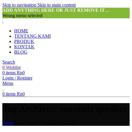
Skip to navigation
Skip to main content
ADD ANYTHING HERE OR JUST REMOVE IT…
Wrong menu selected
HOME
TENTANG KAMI
PRODUK
KONTAK
BLOG
Search
0
Wishlist
0
items
Rp
0
Login / Register
Menu
0
items
Rp
0
Tag Archives: souvenir speaker
Home
Posts Tagged "souvenir speaker"