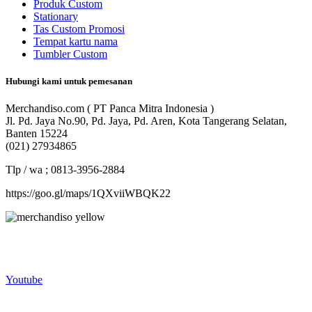
Produk Custom
Stationary
Tas Custom Promosi
Tempat kartu nama
Tumbler Custom
Hubungi kami untuk pemesanan
Merchandiso.com ( PT Panca Mitra Indonesia )
Jl. Pd. Jaya No.90, Pd. Jaya, Pd. Aren, Kota Tangerang Selatan,
Banten 15224
(021) 27934865
Tlp / wa ; 0813-3956-2884
https://goo.gl/maps/1QXviiWBQK22
Merchandiso adalah produsen Souvenir Promosi yang
berpengalaman lebih dari 10 tahun, Terbukti Melayani lebih dari
750 Perusahaan dan memproduksi lebih dari 500.000 Merchandise
(Souvenir Kantor terbaik kami sajikan untuk Anda).
Youtube