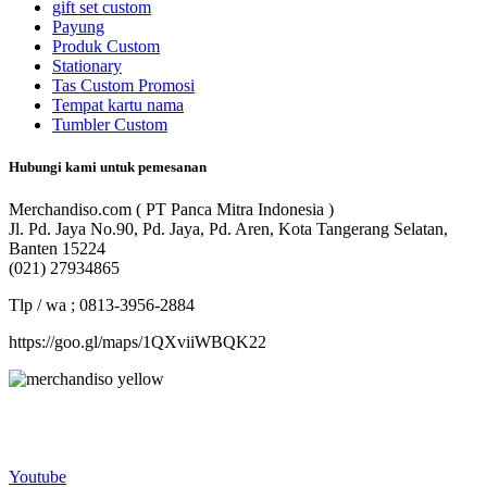
gift set custom
Payung
Produk Custom
Stationary
Tas Custom Promosi
Tempat kartu nama
Tumbler Custom
Hubungi kami untuk pemesanan
Merchandiso.com ( PT Panca Mitra Indonesia )
Jl. Pd. Jaya No.90, Pd. Jaya, Pd. Aren, Kota Tangerang Selatan,
Banten 15224
(021) 27934865
Tlp / wa ; 0813-3956-2884
https://goo.gl/maps/1QXviiWBQK22
Merchandiso adalah produsen Souvenir Promosi yang
berpengalaman lebih dari 10 tahun, Terbukti Melayani lebih dari
750 Perusahaan dan memproduksi lebih dari 500.000 Merchandise
(Souvenir Kantor terbaik kami sajikan untuk Anda).
Youtube