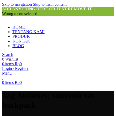
Skip to navigation
Skip to main content
ADD ANYTHING HERE OR JUST REMOVE IT…
Wrong menu selected
HOME
TENTANG KAMI
PRODUK
KONTAK
BLOG
Search
0
Wishlist
0
items
Rp
0
Login / Register
Menu
0
items
Rp
0
Tag Archives: souvenir tas
backpack