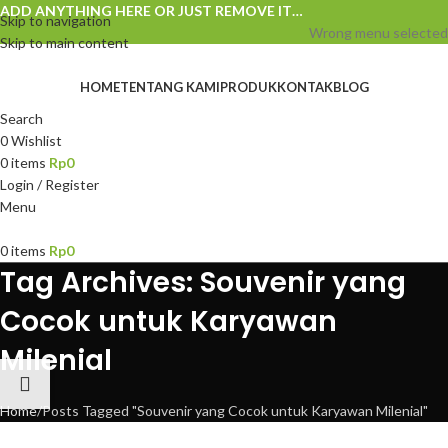
ADD ANYTHING HERE OR JUST REMOVE IT…
Skip to navigation
Wrong menu selected
Skip to main content
HOME
TENTANG KAMI
PRODUK
KONTAK
BLOG
Search
0
Wishlist
0
items
Rp
0
Login / Register
Menu
0
items
Rp
0
Tag Archives: Souvenir yang
Cocok untuk Karyawan
Milenial
Home
Posts Tagged "Souvenir yang Cocok untuk Karyawan Milenial"