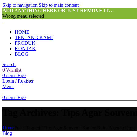
Skip to navigation
Skip to main content
ADD ANYTHING HERE OR JUST REMOVE IT…
Wrong menu selected
HOME
TENTANG KAMI
PRODUK
KONTAK
BLOG
Search
0
Wishlist
0
items
Rp
0
Login / Register
Menu
0
items
Rp
0
Tag Archives: Tips Agar Souve
Home
Posts Tagged "Tips Agar Souvenir Kantor Buku Agenda Dapat
Blog