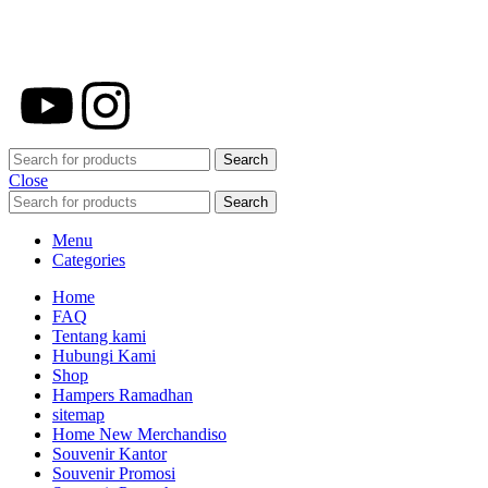
750 Perusahaan dan memproduksi lebih
dari 500.000 Merchandise (Souvenir
Kantor terbaik kami sajikan untuk Anda).
Search
Close
Search
Menu
Categories
Home
FAQ
Tentang kami
Hubungi Kami
Shop
Hampers Ramadhan
sitemap
Home New Merchandiso
Souvenir Kantor
Souvenir Promosi