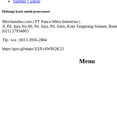
Tumbler Custom
Hubungi kami untuk pemesanan
Merchandiso.com ( PT Panca Mitra Indonesia )
Jl. Pd. Jaya No.90, Pd. Jaya, Pd. Aren, Kota Tangerang Selatan, Ban
(021) 27934865
Tlp / wa ; 0813-3956-2884
https://goo.gl/maps/1QXviiWBQK22
Menu
Merchandiso adalah produsen Souvenir
Promosi yang berpengalaman lebih dari
10 tahun, Terbukti Melayani lebih dari