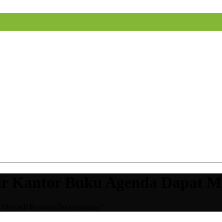
nir Kantor Buku Agenda Dapat M
 Menjadi Promosi Berkelanjutan"