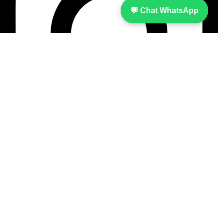
💬 Chat WhatsApp
Menu
Produk Kami