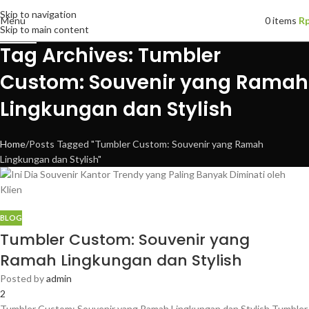
Skip to navigation
18
Menu
0
items
R
Skip to main content
JUN
Tag Archives: Tumbler
Custom: Souvenir yang Ramah
Lingkungan dan Stylish
Home
Posts Tagged "Tumbler Custom: Souvenir yang Ramah
Lingkungan dan Stylish"
BLOG
Tumbler Custom: Souvenir yang
Ramah Lingkungan dan Stylish
Posted by
admin
2
Tumbler Custom: Souvenir yang Ramah Lingkungan dan Stylish Tumbler