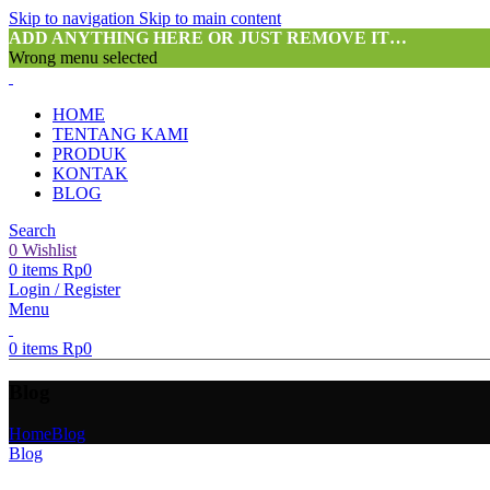
Skip to navigation
Skip to main content
ADD ANYTHING HERE OR JUST REMOVE IT…
Wrong menu selected
HOME
TENTANG KAMI
PRODUK
KONTAK
BLOG
Search
0
Wishlist
0
items
Rp
0
Login / Register
Menu
0
items
Rp
0
Blog
Home
Blog
Blog