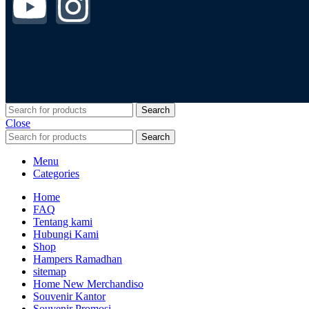
Search
Close
Search
Menu
Categories
Home
FAQ
Tentang kami
Hubungi Kami
Shop
Hampers Ramadhan
sitemap
Home New Merchandiso
Souvenir Kantor
Souvenir Promosi