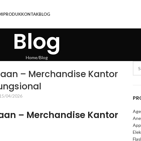
MI
PRODUK
KONTAK
BLOG
Blog
Home
Blog
aan – Merchandise Kantor
ungsional
15/04/2026
PR
Age
aan – Merchandise Kantor
Ane
App
Elek
Fla