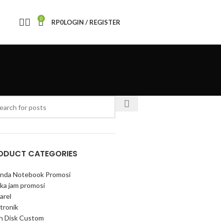
0
RP
0
LOGIN / REGISTER
ODUCT CATEGORIES
nda Notebook Promosi
ka jam promosi
arel
tronik
sh Disk Custom