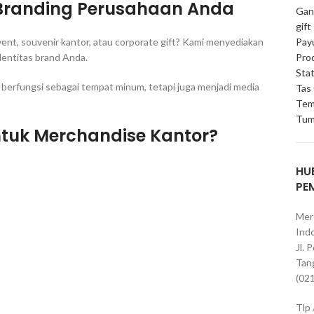
 Branding Perusahaan Anda
Gan
gift
Pay
nt, souvenir kantor, atau corporate gift? Kami menyediakan
Pro
identitas brand Anda.
Stat
 berfungsi sebagai tempat minum, tetapi juga menjadi media
Tas
Tem
Tum
tuk Merchandise Kantor?
HU
PE
Mer
Indo
Jl. 
Tan
(02
Tlp