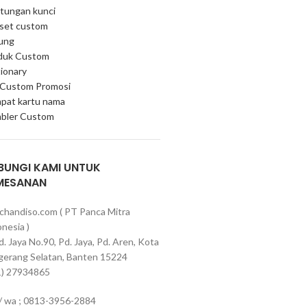
tungan kunci
 set custom
ung
duk Custom
ionary
 Custom Promosi
pat kartu nama
bler Custom
BUNGI KAMI UNTUK
MESANAN
chandiso.com ( PT Panca Mitra
nesia )
Pd. Jaya No.90, Pd. Jaya, Pd. Aren, Kota
gerang Selatan, Banten 15224
1) 27934865
 / wa ; 0813-3956-2884