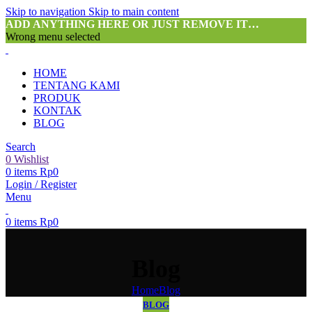
Skip to navigation
Skip to main content
ADD ANYTHING HERE OR JUST REMOVE IT…
Wrong menu selected
HOME
TENTANG KAMI
PRODUK
KONTAK
BLOG
Search
0
Wishlist
0
items
Rp
0
Login / Register
Menu
0
items
Rp
0
Blog
Home
Blog
BLOG