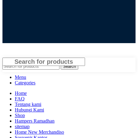
Close
Search
Menu
Categories
Home
FAQ
Tentang kami
Hubungi Kami
Shop
Hampers Ramadhan
sitemap
Home New Merchandiso
Souvenir Kantor