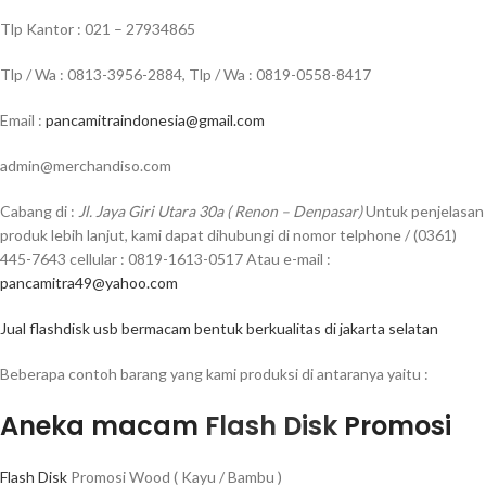
Tlp Kantor : 021 – 27934865
Tlp / Wa : 0813-3956-2884, Tlp / Wa : 0819-0558-8417
Email :
pancamitraindonesia@gmail.com
admin@merchandiso.com
Cabang di :
Jl. Jaya Giri Utara 30a ( Renon – Denpasar)
Untuk penjelasan
produk lebih lanjut, kami dapat dihubungi di nomor telphone / (0361)
445-7643 cellular : 0819-1613-0517 Atau e-mail :
pancamitra49@yahoo.com
Jual flashdisk usb bermacam bentuk berkualitas di jakarta selatan
Beberapa contoh barang yang kami produksi di antaranya yaitu :
Aneka macam
Flash Disk
Promosi
Flash Disk
Promosi Wood ( Kayu / Bambu )