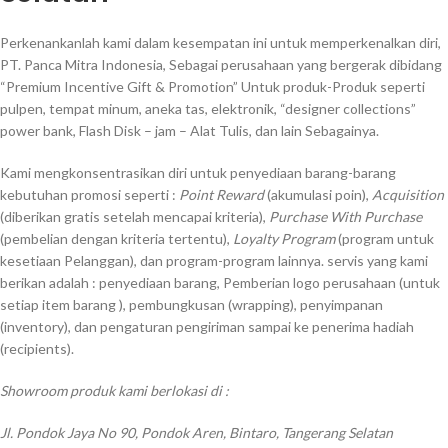
Perkenankanlah kami dalam kesempatan ini untuk memperkenalkan diri,
PT. Panca Mitra Indonesia, Sebagai perusahaan yang bergerak dibidang
“Premium Incentive Gift & Promotion” Untuk produk-Produk seperti
pulpen, tempat minum, aneka tas, elektronik, “designer collections”
power bank, Flash Disk – jam – Alat Tulis, dan lain Sebagainya.
Kami mengkonsentrasikan diri untuk penyediaan barang-barang
kebutuhan promosi seperti :
Point Reward
(akumulasi poin),
Acquisition
(diberikan gratis setelah mencapai kriteria),
Purchase With Purchase
(pembelian dengan kriteria tertentu),
Loyalty Program
(program untuk
kesetiaan Pelanggan), dan program-program lainnya. servis yang kami
berikan adalah : penyediaan barang, Pemberian logo perusahaan (untuk
setiap item barang ), pembungkusan (wrapping), penyimpanan
(inventory), dan pengaturan pengiriman sampai ke penerima hadiah
(recipients).
Showroom produk kami berlokasi di :
Jl. Pondok Jaya No 90, Pondok Aren, Bintaro, Tangerang Selatan