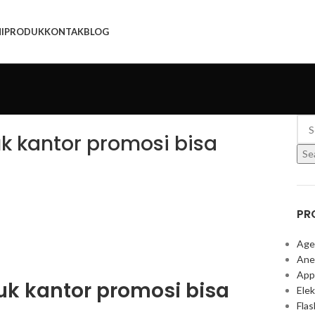
I
PRODUK
KONTAK
BLOG
k kantor promosi bisa
Se
PR
Age
Ane
App
uk kantor promosi bisa
Elek
Fla