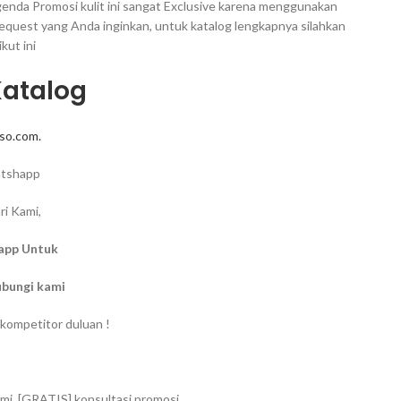
Agenda Promosi kulit ini sangat Exclusive karena menggunakan
request yang Anda inginkan, untuk katalog lengkapnya silahkan
kut ini
Katalog
so.com.
atshapp
ri Kami,
app Untuk
ubungi kami
kompetitor duluan !
mi, [GRATIS] konsultasi promosi.