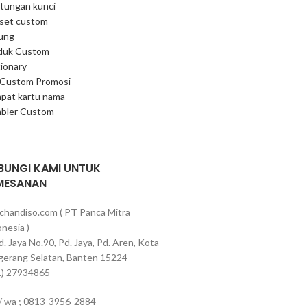
tungan kunci
 set custom
ung
duk Custom
ionary
 Custom Promosi
pat kartu nama
bler Custom
BUNGI KAMI UNTUK
MESANAN
chandiso.com ( PT Panca Mitra
nesia )
Pd. Jaya No.90, Pd. Jaya, Pd. Aren, Kota
gerang Selatan, Banten 15224
1) 27934865
 / wa ; 0813-3956-2884