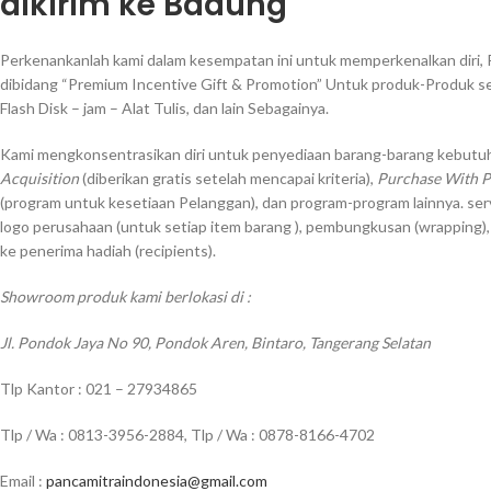
dikirim ke Badung
Perkenankanlah kami dalam kesempatan ini untuk memperkenalkan diri, 
dibidang “Premium Incentive Gift & Promotion” Untuk produk-Produk s
Flash Disk – jam – Alat Tulis, dan lain Sebagainya.
Kami mengkonsentrasikan diri untuk penyediaan barang-barang kebutuh
Acquisition
(diberikan gratis setelah mencapai kriteria),
Purchase With 
(program untuk kesetiaan Pelanggan), dan program-program lainnya. ser
logo perusahaan (untuk setiap item barang ), pembungkusan (wrapping)
ke penerima hadiah (recipients).
Showroom produk kami berlokasi di :
Jl. Pondok Jaya No 90, Pondok Aren, Bintaro, Tangerang Selatan
Tlp Kantor : 021 – 27934865
Tlp / Wa : 0813-3956-2884, Tlp / Wa : 0878-8166-4702
Email :
pancamitraindonesia@gmail.com