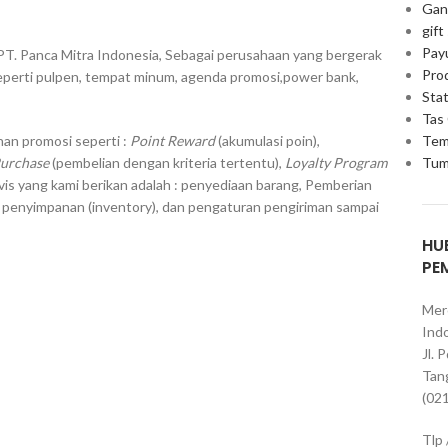
Gan
gift
Pay
PT. Panca Mitra Indonesia, Sebagai perusahaan yang bergerak
Pro
eperti pulpen, tempat minum, agenda promosi,power bank,
Stat
Tas
Tem
an promosi seperti :
Point Reward
(akumulasi poin),
Tum
Purchase
(pembelian dengan kriteria tertentu),
Loyalty Program
vis yang kami berikan adalah : penyediaan barang, Pemberian
, penyimpanan (inventory), dan pengaturan pengiriman sampai
HU
PE
Mer
Indo
Jl. 
Tan
(02
Tlp