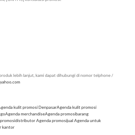
roduk lebih lanjut, kami dapat dihubungi di nomor telphone /
yahoo.com
genda kulit promosi Denpasar
Agenda kulit promosi
ogo
Agenda merchandise
Agenda promosi
barang
 promosi
distributor Agenda promosi
jual Agenda untuk
r kantor