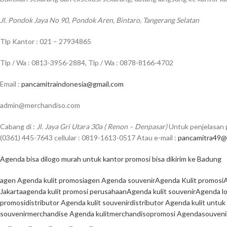
Jl. Pondok Jaya No 90, Pondok Aren, Bintaro, Tangerang Selatan
Tlp Kantor : 021 – 27934865
Tlp / Wa : 0813-3956-2884, Tlp / Wa : 0878-8166-4702
Email :
pancamitraindonesia@gmail.com
admin@merchandiso.com
Cabang di :
Jl. Jaya Gri Utara 30a ( Renon – Denpasar)
Untuk penjelasan p
(0361) 445-7643 cellular : 0819-1613-0517 Atau e-mail :
pancamitra49@
Agenda bisa dilogo murah untuk kantor promosi bisa dikirim ke Badung
agen Agenda kulit promosi
agen Agenda souvenir
Agenda Kulit promosi
A
Jakarta
agenda kulit promosi perusahaan
Agenda kulit souvenir
Agenda l
promosi
distributor Agenda kulit souvenir
distributor Agenda kulit untuk
souvenir
merchandise Agenda kulit
merchandiso
promosi Agenda
souveni