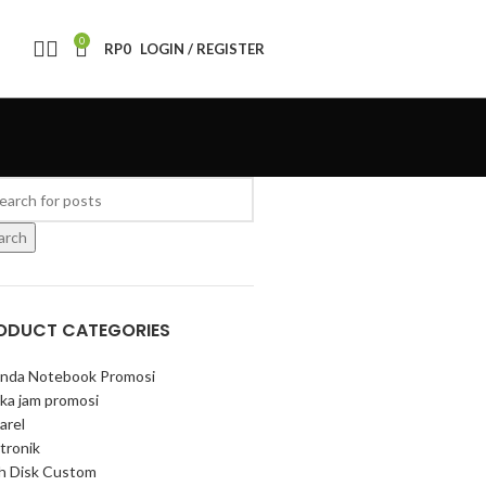
0
RP
0
LOGIN / REGISTER
arch
ODUCT CATEGORIES
nda Notebook Promosi
ka jam promosi
arel
tronik
sh Disk Custom