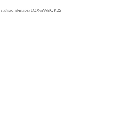
ps://goo.gl/maps/1QXviiWBQK22