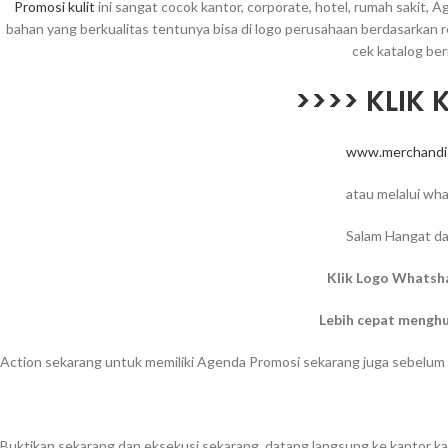
Promosi kulit
ini sangat cocok kantor, corporate, hotel, rumah sakit, 
bahan yang berkualitas tentunya bisa di logo perusahaan berdasarkan 
cek katalog beri
>>>> KLIK 
www.merchandi
atau melalui wh
Salam Hangat da
Klik Logo Whatsh
Lebih cepat mengh
Action sekarang untuk memiliki Agenda Promosi sekarang juga sebelum 
Buktikan sekarang dan eksekusi sekarang, datang langsung ke kantor ka