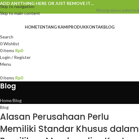
ADD ANYTHING HERE OR JUST REMOVE IT…
Skip to navigation
Wrong menu selected
Skip to main content
HOME
TENTANG KAMI
PRODUK
KONTAK
BLOG
Search
0
Wishlist
0
items
Rp
0
Login / Register
Menu
0
items
Rp
0
Blog
Home
Blog
Blog
Alasan Perusahaan Perlu
Memiliki Standar Khusus dalam