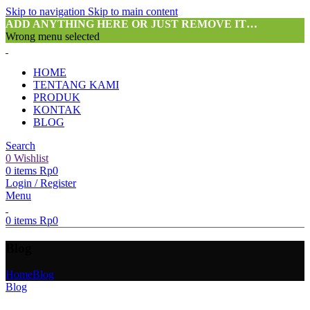
Skip to navigation
Skip to main content
ADD ANYTHING HERE OR JUST REMOVE IT…
Wrong menu selected
HOME
TENTANG KAMI
PRODUK
KONTAK
BLOG
Search
0
Wishlist
0
items
Rp
0
Login / Register
Menu
0
items
Rp
0
Blog
Home
Blog
Blog