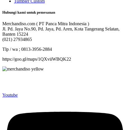
Tumbler Custom
Hubungi kami untuk pemesanan
Merchandiso.com ( PT Panca Mitra Indonesia )
Jl. Pd. Jaya No.90, Pd. Jaya, Pd. Aren, Kota Tangerang Selatan,
Banten 15224
(021) 27934865
Tlp / wa ; 0813-3956-2884
https://goo.gl/maps/1QXviiWBQK22
Merchandiso adalah produsen Souvenir Promosi yang
berpengalaman lebih dari 10 tahun, Terbukti Melayani lebih dari
750 Perusahaan dan memproduksi lebih dari 500.000 Merchandise
(Souvenir Kantor terbaik kami sajikan untuk Anda).
Youtube