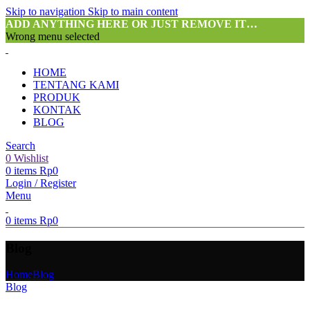
Skip to navigation
Skip to main content
ADD ANYTHING HERE OR JUST REMOVE IT…
Wrong menu selected
HOME
TENTANG KAMI
PRODUK
KONTAK
BLOG
Search
0
Wishlist
0
items
Rp
0
Login / Register
Menu
0
items
Rp
0
Blog
Home
Blog
Blog