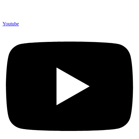
Merchandiso adalah produsen Souvenir Promosi yang
berpengalaman lebih dari 10 tahun, Terbukti Melayani lebih dari
750 Perusahaan dan memproduksi lebih dari 500.000 Merchandise
(Souvenir Kantor terbaik kami sajikan untuk Anda).
Youtube