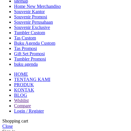
sitemap
Home New Merchandiso
Souvenir Kantor
Souvenir Promosi
Souvenir Perusahaan
Souvenir Exclusive
Tumbler Custom
Tas Custom
Buku Agenda Custom
Tas Promosi
Gift Set Promosi
Tumbler Promosi
buku agenda
HOME
TENTANG KAMI
PRODUK
KONTAK
BLOG
Wishlist
Compare
Login / Register
Shopping cart
Close