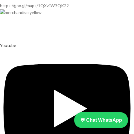
https://goo.gl/maps/1QXviiWBQK22
Merchandiso adalah produsen Souvenir Promosi yang berpengalaman
lebih dari 10 tahun, Terbukti Melayani lebih dari 750 Perusahaan dan
memproduksi lebih dari 500.000 Merchandise (Souvenir Kantor terbaik
kami sajikan untuk Anda).
Youtube
💬 Chat WhatsApp