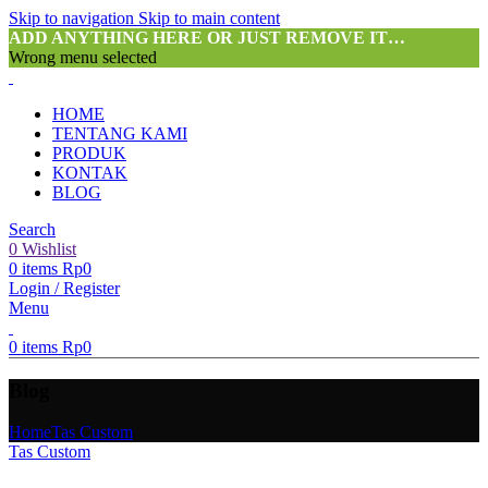
Skip to navigation
Skip to main content
ADD ANYTHING HERE OR JUST REMOVE IT…
Wrong menu selected
HOME
TENTANG KAMI
PRODUK
KONTAK
BLOG
Search
0
Wishlist
0
items
Rp
0
Login / Register
Menu
0
items
Rp
0
Blog
Home
Tas Custom
Tas Custom