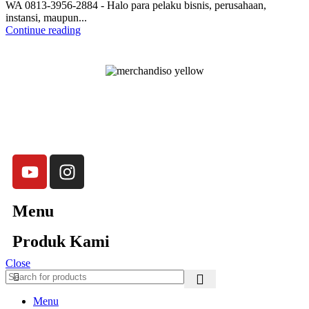
WA 0813-3956-2884 - Halo para pelaku bisnis, perusahaan,
instansi, maupun...
Continue reading
Merchandiso adalah produsen Souvenir Promosi yang
berpengalaman lebih dari 10 tahun, Terbukti Melayani lebih dari
750 Perusahaan dan memproduksi lebih dari 500.000
Merchandise (Souvenir Kantor terbaik kami sajikan untuk Anda).
Menu
Produk Kami
Close
Menu